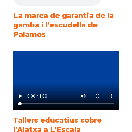
La marca de garantia de la
gamba i l’escudella de
Palamós
Tallers educatius sobre
l’Alatxa a L’Escala